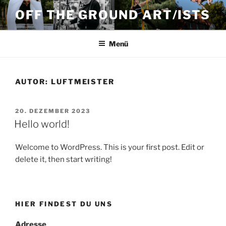
Zum
OFF THE GROUND ART/ISTS
Inhalt
springen
Menü
AUTOR:
LUFTMEISTER
VERÖFFENTLICHT
20. DEZEMBER 2023
AM
Hello world!
Welcome to WordPress. This is your first post. Edit or
delete it, then start writing!
HIER FINDEST DU UNS
Adresse