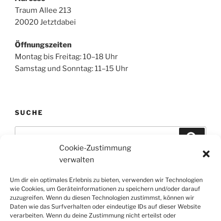
Traum Allee 213
20020 Jetztdabei
Öffnungszeiten
Montag bis Freitag: 10–18 Uhr
Samstag und Sonntag: 11–15 Uhr
SUCHE
Suche
Suche
nach:
Cookie-Zustimmung
verwalten
ÜBER DIESE WEBSITE
Um dir ein optimales Erlebnis zu bieten, verwenden wir Technologien
wie Cookies, um Geräteinformationen zu speichern und/oder darauf
Hier wäre ein guter Platz, um dich und deine Website
zuzugreifen. Wenn du diesen Technologien zustimmst, können wir
Daten wie das Surfverhalten oder eindeutige IDs auf dieser Website
vorzustellen oder weitere Informationen anzugeben.
verarbeiten. Wenn du deine Zustimmung nicht erteilst oder